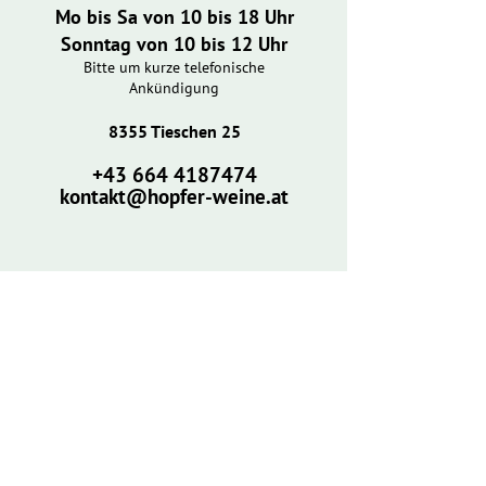
Mo bis Sa von 10 bis 18 Uhr
Sonntag von 10 bis 12 Uhr
Bitte um kurze telefonische
Ankündigung
8355 Tieschen 25
​+43
664 4187474
kontakt@hopfer-weine.at
​BUSCHENSCHANK
Buschenschank am Königsberg
neuer Standort: 8355 Tieschen 25
März, April, Mai, Juni (aktuell Babypause)
wieder von 13. - 27. Oktober 2026
Dienstag und Samstag ab 15 Uhr
TISCH RESERVIEREN