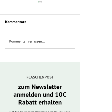
Kommentare
Kommentar verfassen...
Neue Weine des
Adventfenster 
Jahrgangs 2025
Königsberg
FLASCHENPOST
zum Newsletter
anmelden und 10€
Rabatt erhalten