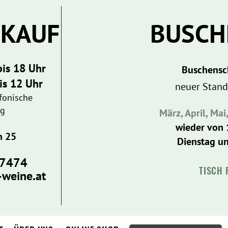
RKAUF
​BUSC
bis 18 Uhr
Buschensc
is 12 Uhr
neuer Stand
efonische
ng
März, April, Mai
wieder von 
n 25
Dienstag u
87474
TISCH 
weine.at