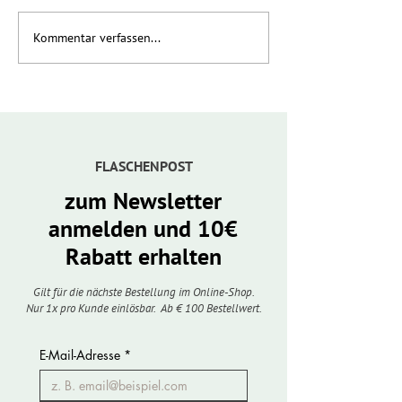
Kommentar verfassen...
Neue Weine des
Mario ist steiris
Jahrgangs 2025
Jungwinzer
FLASCHENPOST
zum Newsletter
anmelden und 10€
Rabatt erhalten
Gilt für die nächste Bestellung im Online-Shop.
Nur 1x pro Kunde einlösbar. Ab € 100 Bestellwert.
E-Mail-Adresse
*