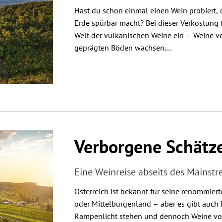
Hast du schon einmal einen Wein probiert, d
Erde spürbar macht? Bei dieser Verkostung 
Welt der vulkanischen Weine ein – Weine vo
geprägten Böden wachsen.

Wir verkosten Weine aus vulkanisch geprägt
dem Ätna in Italien oder den Kanaren. Jeder
Geschichte – von mineralischen, klaren Wei
Roten, die das Feuer in sich tragen. Währen
diese Böden so besonders macht und warum
unverwechselbaren Charakter verleihen.
Verborgene Schätz
Eine Weinreise abseits des Mainst
Österreich ist bekannt für seine renommier
oder Mittelburgenland – aber es gibt auch 
Rampenlicht stehen und dennoch Weine von