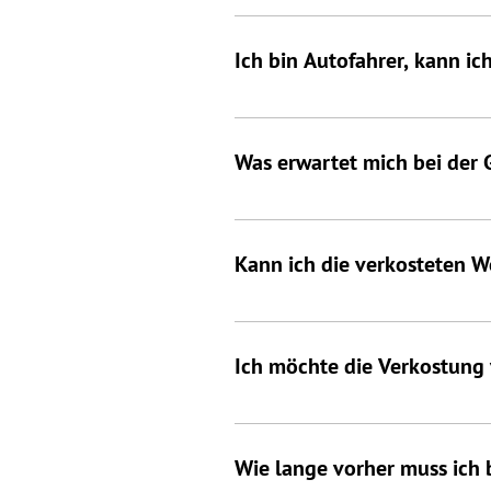
Innerhalb von 10 Minuten zu Fuß 
Himmlisch Wohnen Ferienhaus Ale
Ich bin Autofahrer, kann i
Bei dieser Verkostung geht es vo
nicht erforderlich, die Weine ausz
Was erwartet mich bei der 
Verfügung.
Im Anschluss der Verkostung erwa
regionalen Lieferanten und sind ü
Kann ich die verkosteten W
Die hauseigenen Weine können selb
Weinhändler oder Weingut her.
Ich möchte die Verkostung 
Gutscheine für die Verkostung sind
Wie lange vorher muss ich 