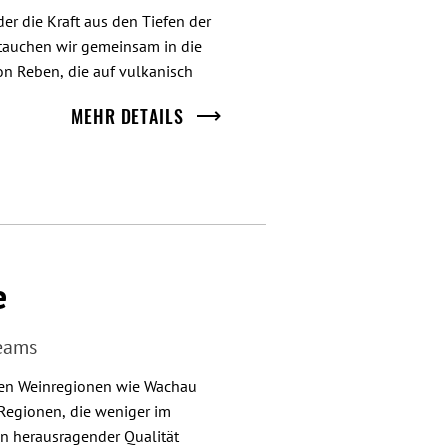
er die Kraft aus den Tiefen der 
tauchen wir gemeinsam in die 
n Reben, die auf vulkanisch 
MEHR DETAILS
en Regionen wie der Steiermark, 
 Wein erzählt seine eigene 
ßweinen bis hin zu kraftvollen 
d der Verkostung erfährst du, was 
 sie den Weinen ihren 
e
reams
ten Weinregionen wie Wachau 
Regionen, die weniger im 
 herausragender Qualität 