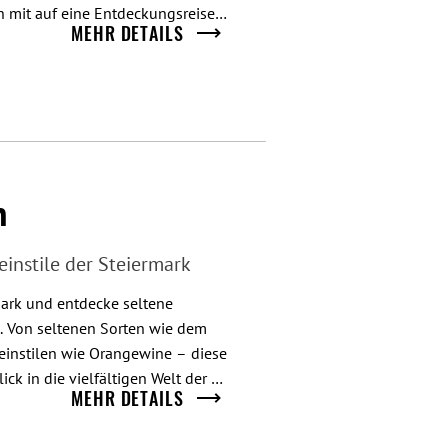
 mit auf eine Entdeckungsreise 
MEHR DETAILS
chs und zeigt, was sie so 
hatten der großen Namen stehen: 
gram, Südburgenland und sogar 
er Frage nach, warum diese 
e in den letzten Jahren mit 
n
rfahre zudem, wie diese 
pezielle Böden, einzigartige 
instile der Steiermark
ten.
mark und entdecke seltene 
 Von seltenen Sorten wie dem 
instilen wie Orangewine – diese 
ck in die vielfältigen Welt der 
MEHR DETAILS