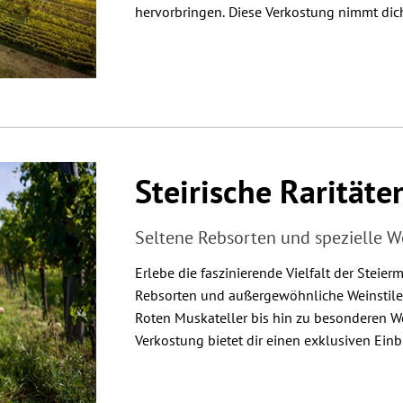
hervorbringen. Diese Verkostung nimmt dich
in die unterschätzten Anbaugebiete Österrei
besonders macht.

Verkoste Weine aus Gebieten, die oft im Sc
Vulkanland Steiermark, Thermenregion, Wa
Oberösterreich etc. Wir gehen gemeinsam d
Regionen oft unterschätzt werden und wie si
Steirische Raritäte
Qualität und Innovation aufgeholt haben. E
Regionen ihre Weine prägen – sei es durch s
Seltene Rebsorten und spezielle We
Klimaverhältnisse oder autochthone Rebsor
Erlebe die faszinierende Vielfalt der Steier
Rebsorten und außergewöhnliche Weinstile.
Roten Muskateller bis hin zu besonderen We
Verkostung bietet dir einen exklusiven Einbli
steirischen Weine. 
