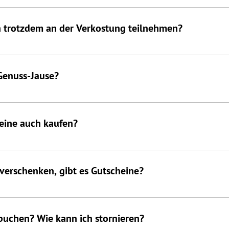
erreichbar stehen ausreichend Übernachtungsmöglichkeiten zur V
gria
ch trotzdem an der Verkostung teilnehmen?
r allem darum, den Wein zu genießen, Neues zu entdecken und Span
utrinken – dafür stehen Spucknäpfe bereit. Allenfalls stehen einig
Genuss-Jause?
rtet dich eine Genuss-Jause mit Dessert. Die Speisen stammen au
berwiegend Fleischgerichte. Eine vegetarische Variante ist auf Vo
eine auch kaufen?
stverständlich direkt vor Ort gekauft werden. Für andere Weine 
verschenken, gibt es Gutscheine?
 direkt in unserem Online-Shop oder bei uns vor Ort erhältlich.
buchen? Wie kann ich stornieren?