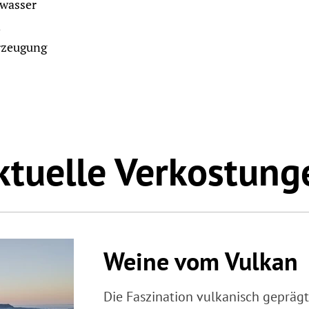
lwasser
n
rzeugung
ktuelle Verkostung
Weine vom Vulkan
Die Faszination vulkanisch geprägt