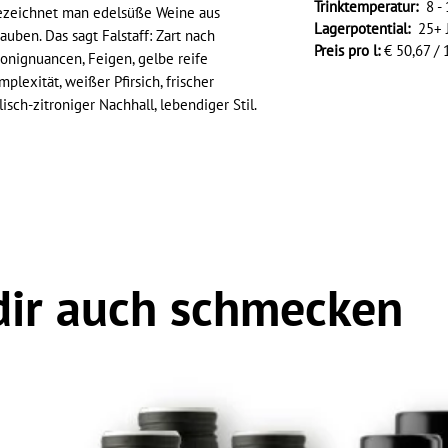
Trinktemperatur:
8 - 
ezeichnet man edelsüße Weine aus
Lagerpotential:
25+ J
uben. Das sagt Falstaff: Zart nach
Preis pro l:
€ 50,67 / 
onignuancen, Feigen, gelbe reife
plexität, weißer Pfirsich, frischer
sch-zitroniger Nachhall, lebendiger Stil.
dir auch schmecken