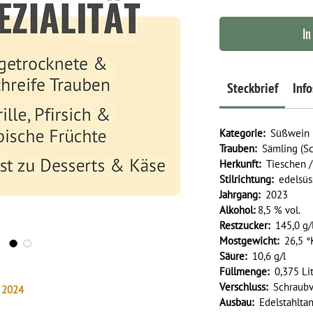
In
Steckbrief
Info
Kategorie:
Süßwein
Trauben:
Sämling (Sc
Herkunft:
Tieschen /
Stilrichtung:
edelsüs
Jahrgang:
2023
Alkohol:
8,5 % vol.
Restzucker:
145,0 g/
Mostgewicht:
26,5 
Säure:
10,6 g/l
Füllmenge:
0,375 Lit
Verschluss:
Schraubv
y 2024
Ausbau:
Edelstahlta