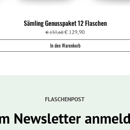
Sämling Genusspaket 12 Flaschen
Standardpreis
Sale-Preis
€ 129,90
€ 137,60
In den Warenkorb
FLASCHENPOST
m Newsletter anmel