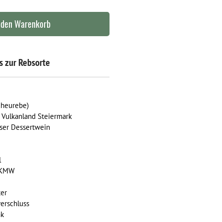
 den Warenkorb
s zur Rebsorte
heurebe)
 Vulkanland Steiermark
ser Dessertwein
l
°KMW
er
erschluss
nk