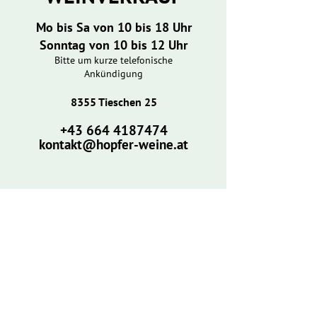
Mo bis Sa von 10 bis 18 Uhr
Sonntag von 10 bis 12 Uhr
Bitte um kurze telefonische
Ankündigung
8355 Tieschen 25
​+43
664 4187474
kontakt@hopfer-weine.at
​BUSCHENSCHANK
Buschenschank am Königsberg
neuer Standort: 8355 Tieschen 25
März, April, Mai, Juni (aktuell Babypause)
wieder von 13. - 27. Oktober 2026
Dienstag und Samstag ab 15 Uhr