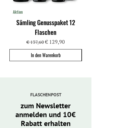
allem bei sehr fetthaltigen Gerichten für
ein angenehmeres Mundgefühl.
Aktion
Versandkostenfrei
Sämling Genusspaket 12
Sämling Entdecke
Flaschen
Standardpreis
Sale-Preis
€ 129,90
€ 137,60
In den Warenkorb
FLASCHENPOST
zum Newsletter
anmelden und 10€
Rabatt erhalten