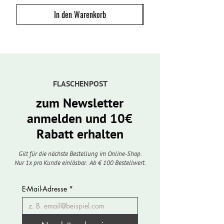
Was ist eine "spontane" Gärung?
In den Warenkorb
Bei der spontanen Gärung werden keine
zusätzlichen Hefen in die alkoholische
Gärung mit aufgenommen. Die Gärung
dauert auch länger, da weniger
Hefebakterien vorhanden sind. Die Hefen
stammen vom Weingarten selbst und
setzen sich auf den Beerenhäuten der
FLASCHENPOST
Trauben ab. Beim Pressvorgang gelangen
zum Newsletter
diese Hefen dann in den Traubenmost.
Durch die spontane Gärung entwickeln sich
anmelden und 10€
sehr eigenständige Aromen, die jeden Wein
Rabatt erhalten
unverwechselbar machen.
Gilt für die nächste Bestellung im Online-Shop.
Nur 1x pro Kunde einlösbar. Ab € 100 Bestellwert.
E-Mail-Adresse
*