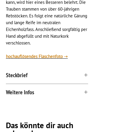
kann, wird hier eines Besseren belehrt. Die
Trauben stammen von über 60-jährigen
Rebstöcken. Es folgt eine natürliche Gärung
und lange Reife im neutralen
Eichenholzfass. Anschließend sorgfältig per
Hand abgefüllt und mit Naturkork
verschlossen.
hochauflösendes Flaschenfoto
➝
Steckbrief
Kategorie:
Weißwein
Weitere Infos
Trauben:
Sämling von 60-jährigen
Rebstöcken
Die Weinlinie "Wie Damals"
Herkunft:
Ried Patzenberg / Tieschen /
Die Weinlinie „Wie Damals“ ist eine
Vulkanland Steiermark
Hommage an die vielen
Stilrichtung:
fein, zart, strukturiert
Das könnte dir auch
Winzergenerationen vor uns, deren
Weintyp:
trocken
wertvolles Erbe uns lehrt, wie durch